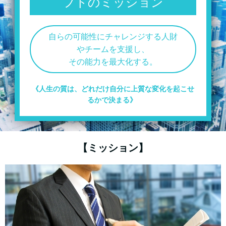
フトのミッション
⾃らの可能性にチャレンジする⼈財
やチームを⽀援し、
その能力を最大化する。
《⼈⽣の質は、どれだけ⾃分に上質な変化を起こせ
るかで決まる》
【ミッション】