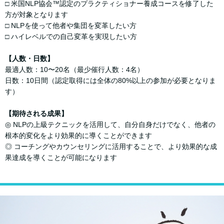
□ ⽶国NLP協会™認定のプラクティショナー養成コースを修了した
⽅が対象となります
□ NLPを使って他者や集団を変⾰したい⽅
□ ハイレベルでの⾃⼰変⾰を実現したい⽅
【⼈数・⽇数】
最適⼈数：10〜20名（最少催⾏⼈数：4名）
⽇数：10⽇間（認定取得には全体の80%以上の参加が必要となりま
す）
【期待される成果】
◎ NLPの上級テクニックを活⽤して、⾃分⾃⾝だけでなく、他者の
根本的変化をより効果的に導くことができます
◎ コーチングやカウンセリングに活⽤することで、より効果的な成
果達成を導くことが可能になります