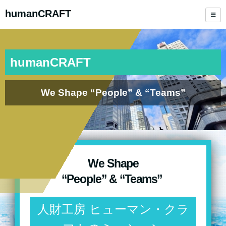
humanCRAFT
humanCRAFT
We Shape “People” & “Teams”
We Shape
“People” & “Teams”
⼈財⼯房 ヒューマン・クラ