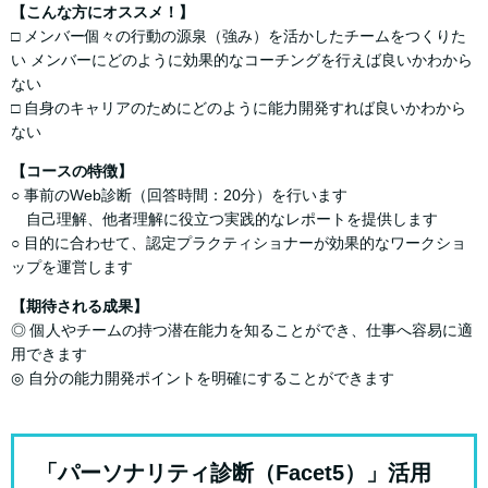
【こんな方にオススメ！】
□ メンバー個々の行動の源泉（強み）を活かしたチームをつくりた
い メンバーにどのように効果的なコーチングを行えば良いかわから
ない
□ 自身のキャリアのためにどのように能力開発すれば良いかわから
ない
【コースの特徴】
○ 事前のWeb診断（回答時間：20分）を行います
自己理解、他者理解に役立つ実践的なレポートを提供します
○ 目的に合わせて、認定プラクティショナーが効果的なワークショ
ップを運営します
【期待される成果】
◎ 個⼈やチームの持つ潜在能⼒を知ることができ、仕事へ容易に適
⽤できます
◎ ⾃分の能⼒開発ポイントを明確にすることができます
「パーソナリティ診断（Facet5）」活用