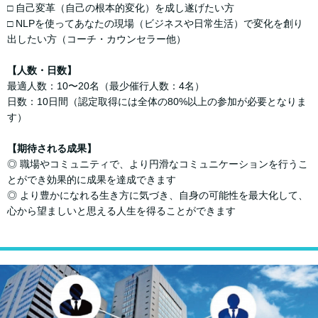
□ ⾃⼰変⾰（⾃⼰の根本的変化）を成し遂げたい⽅
□ NLPを使ってあなたの現場（ビジネスや⽇常⽣活）で変化を創り
出したい⽅（コーチ・カウンセラー他）
【⼈数・⽇数】
最適⼈数：10〜20名（最少催⾏⼈数：4名）
⽇数：10⽇間（認定取得には全体の80%以上の参加が必要となりま
す）
【期待される成果】
◎ 職場やコミュニティで、より円滑なコミュニケーションを⾏うこ
とができ効果的に成果を達成できます
◎ より豊かになれる⽣き⽅に気づき、⾃⾝の可能性を最⼤化して、
⼼から望ましいと思える⼈⽣を得ることができます